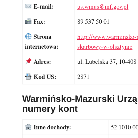
E-mail:
us.wmus@mf.gov.pl
Fax:
89 537 50 01
Strona
http://www.warminsko-m
internetowa:
skarbowy-w-olsztynie
Adres:
ul. Lubelska 37, 10-408
Kod US:
2871
Warmińsko-Mazurski Urzą
numery kont
Inne dochody:
52 1010 0