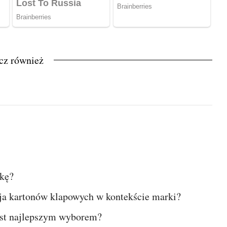
cz również
zkę?
acja kartonów klapowych w kontekście marki?
est najlepszym wyborem?