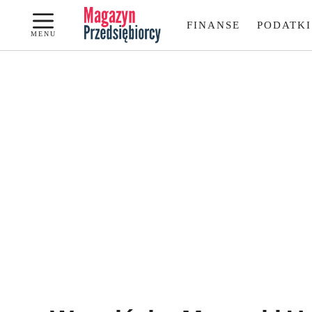
Przejdź
FINANSE
PODATKI
do
MENU
treści