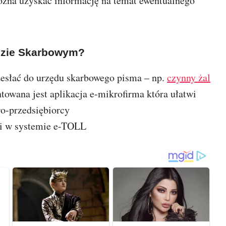
ożna uzyskać informację na temat ewentualnego
ędzie Skarbowym?
esłać do urzędu skarbowego pisma – np.
czynny żal
wana jest aplikacja e-mikrofirma która ułatwi
o-przedsiębiorcy
cji w systemie e-TOLL