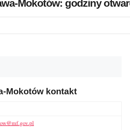
a-Mokotów: godziny otwarci
a-Mokotów kontakt
tow@mf.gov.pl