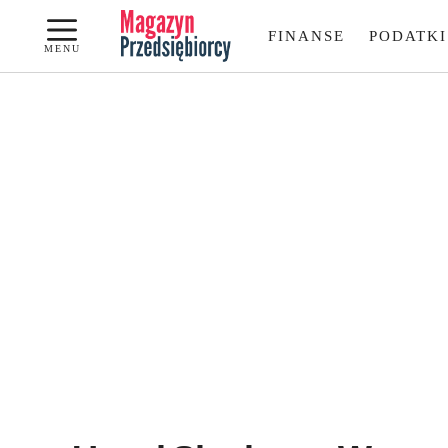
Przejdź
FINANSE
PODATKI
do
MENU
treści