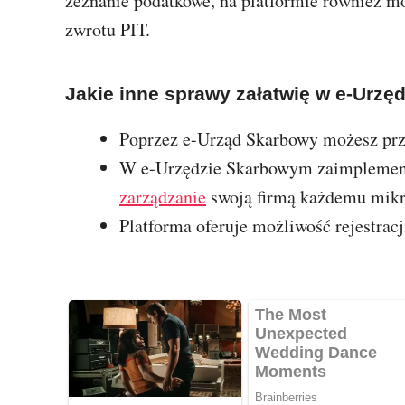
zeznanie podatkowe, na platformie również m
zwrotu PIT.
Jakie inne sprawy załatwię w e-Urz
Poprzez e-Urząd Skarbowy możesz prz
W e-Urzędzie Skarbowym zaimplemento
zarządzanie
swoją firmą każdemu mikr
Platforma oferuje możliwość rejestra