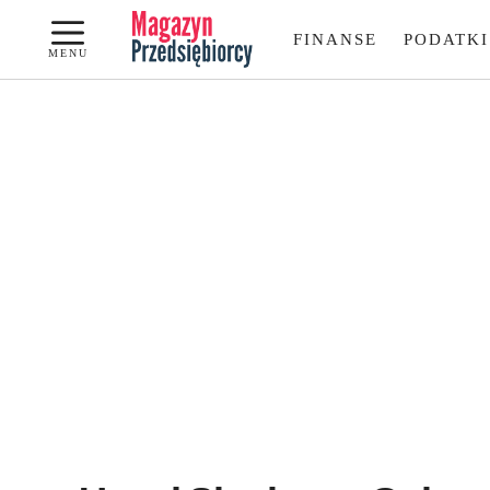
Przejdź
FINANSE
PODATKI
do
MENU
treści