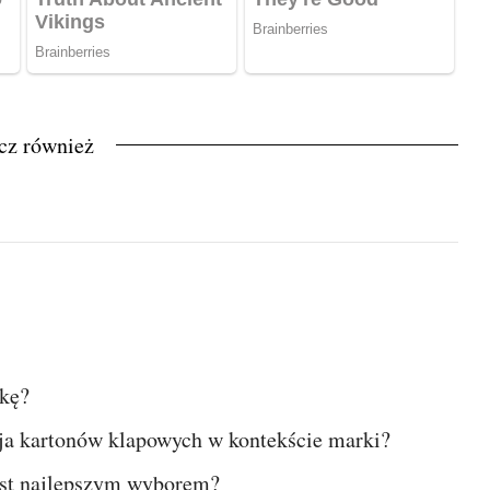
cz również
zkę?
acja kartonów klapowych w kontekście marki?
est najlepszym wyborem?