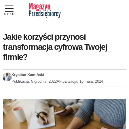
Przejdź
do
MENU
treści
Jakie korzyści przynosi
transformacja cyfrowa Twojej
firmie?
Krystian Kamiński
Publikacja:
5 grudnia, 2022
Aktualizacja:
16 maja, 2024