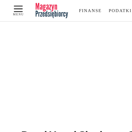
Przejdź
FINANSE
PODATKI
do
MENU
treści