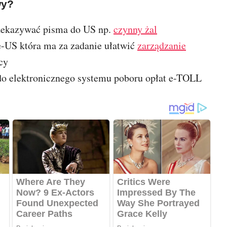
wy?
zekazywać pisma do US np.
czynny żal
e-US która ma za zadanie ułatwić
zarządzanie
cy
 do elektronicznego systemu poboru opłat e-TOLL