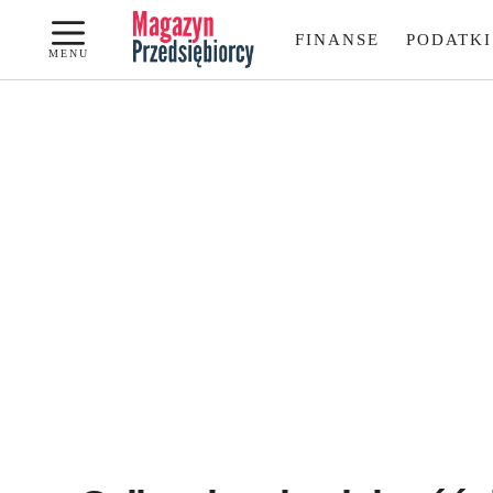
Przejdź
FINANSE
PODATKI
do
MENU
treści